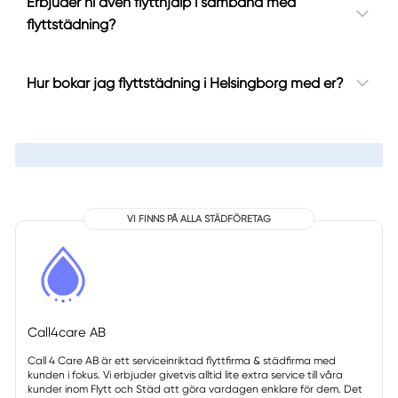
Erbjuder ni även flytthjälp i samband med
flyttstädning?
Hur bokar jag flyttstädning i Helsingborg med er?
VI FINNS PÅ ALLA STÄDFÖRETAG
Call4care AB
Call 4 Care AB är ett serviceinriktad flyttfirma & städfirma med
kunden i fokus. Vi erbjuder givetvis alltid lite extra service till våra
kunder inom Flytt och Städ att göra vardagen enklare för dem. Det