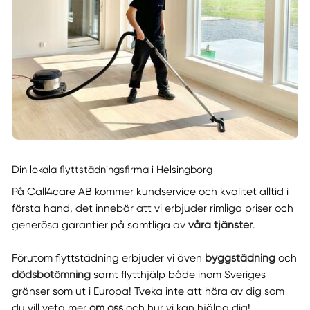
Din lokala flyttstädningsfirma i Helsingborg
På Call4care AB kommer kundservice och kvalitet alltid i
första hand, det innebär att vi erbjuder rimliga priser och
generösa garantier på samtliga av
våra tjänster
.
Förutom flyttstädning erbjuder vi även
byggstädning
och
dödsbotömning
samt flytthjälp både inom Sveriges
gränser som ut i Europa! Tveka inte att höra av dig som
du vill veta mer
om oss
och hur vi kan hjälpa dig!